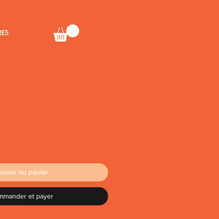
RES
jouter au panier
mmander et payer