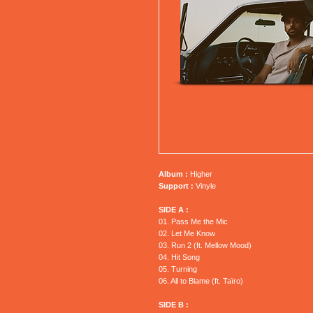
Album :
Higher
Support :
Vinyle
SIDE A :
01. Pass Me the Mic
02. Let Me Know
03. Run 2 (ft. Mellow Mood)
04. Hit Song
05. Turning
06. All to Blame (ft. Taïro)
SIDE B :