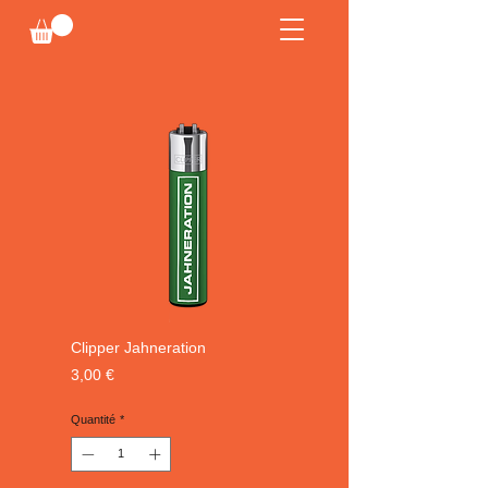
Clipper Jahneration
Prix
3,00 €
Quantité
*