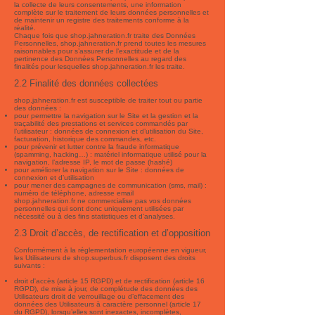
la collecte de leurs consentements, une information
complète sur le traitement de leurs données personnelles et
de maintenir un registre des traitements conforme à la
réalité.
Chaque fois que shop.jahneration.fr traite des Données
Personnelles, shop.jahneration.fr prend toutes les mesures
raisonnables pour s’assurer de l’exactitude et de la
pertinence des Données Personnelles au regard des
finalités pour lesquelles shop.jahneration.fr les traite.
2.2 Finalité des données collectées
shop.jahneration.fr est susceptible de traiter tout ou partie
des données :
pour permettre la navigation sur le Site et la gestion et la
traçabilité des prestations et services commandés par
l’utilisateur : données de connexion et d’utilisation du Site,
facturation, historique des commandes, etc.
pour prévenir et lutter contre la fraude informatique
(spamming, hacking…) : matériel informatique utilisé pour la
navigation, l’adresse IP, le mot de passe (hashé)
pour améliorer la navigation sur le Site : données de
connexion et d’utilisation
pour mener des campagnes de communication (sms, mail) :
numéro de téléphone, adresse email
shop.jahneration.fr ne commercialise pas vos données
personnelles qui sont donc uniquement utilisées par
nécessité ou à des fins statistiques et d’analyses.
2.3 Droit d’accès, de rectification et d’opposition
Conformément à la réglementation européenne en vigueur,
les Utilisateurs de shop.superbus.fr disposent des droits
suivants :
droit d'accès (article 15 RGPD) et de rectification (article 16
RGPD), de mise à jour, de complétude des données des
Utilisateurs droit de verrouillage ou d’effacement des
données des Utilisateurs à caractère personnel (article 17
du RGPD), lorsqu’elles sont inexactes, incomplètes,