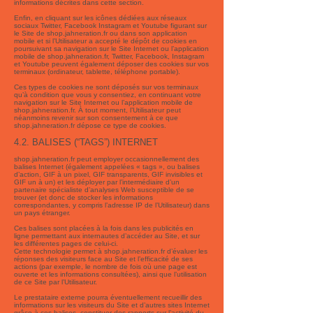
informations décrites dans cette section.
Enfin, en cliquant sur les icônes dédiées aux réseaux
sociaux Twitter, Facebook Instagram et Youtube figurant sur
le Site de shop.jahneration.fr ou dans son application
mobile et si l’Utilisateur a accepté le dépôt de cookies en
poursuivant sa navigation sur le Site Internet ou l’application
mobile de shop.jahneration.fr, Twitter, Facebook, Instagram
et Youtube peuvent également déposer des cookies sur vos
terminaux (ordinateur, tablette, téléphone portable).
Ces types de cookies ne sont déposés sur vos terminaux
qu’à condition que vous y consentiez, en continuant votre
navigation sur le Site Internet ou l’application mobile de
shop.jahneration.fr. À tout moment, l’Utilisateur peut
néanmoins revenir sur son consentement à ce que
shop.jahneration.fr dépose ce type de cookies.
4.2. BALISES (“TAGS”) INTERNET
shop.jahneration.fr peut employer occasionnellement des
balises Internet (également appelées « tags », ou balises
d’action, GIF à un pixel, GIF transparents, GIF invisibles et
GIF un à un) et les déployer par l’intermédiaire d’un
partenaire spécialiste d’analyses Web susceptible de se
trouver (et donc de stocker les informations
correspondantes, y compris l’adresse IP de l’Utilisateur) dans
un pays étranger.
Ces balises sont placées à la fois dans les publicités en
ligne permettant aux internautes d’accéder au Site, et sur
les différentes pages de celui-ci.
Cette technologie permet à shop.jahneration.fr d’évaluer les
réponses des visiteurs face au Site et l’efficacité de ses
actions (par exemple, le nombre de fois où une page est
ouverte et les informations consultées), ainsi que l’utilisation
de ce Site par l’Utilisateur.
Le prestataire externe pourra éventuellement recueillir des
informations sur les visiteurs du Site et d’autres sites Internet
grâce à ces balises, constituer des rapports sur l’activité du