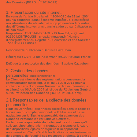
des Données (RGPD : n°
2016-679)
1. Présentation du site internet.
En vertu de l'article 6 de la loi n°
2004-575
du 21 juin 2004
pour la confiance dans l'économie numérique, il est précisé
aux utilisateurs du site internet shop.jahneration.fr l’identité
des différents intervenants dans le cadre de sa réalisation et
de son suivi:
Propriétaire : OVASTAND SARL - 19 Rue Edgar Quinet
92120 MONTROUGE - shop.jahneration.fr / Numéro
d'enregistrement au Registre du Commerce et des Sociétés
:
508 914 991 00023
Responsable publication : Baptiste Cazaubon
Hébergeur : OVH - 2 rue Kellermann 59100 Roubaix France
Délégué à la protection des données : Baptiste Cazaubon
2. Gestion des données
personnelles.
shop.jahneration.fr
Le Client est informé des réglementations concernant la
communication marketing, la loi du 21 Juin 2014 pour la
confiance dans l’Economie Numérique, la Loi Informatique
et Liberté du 06 Août 2004 ainsi que du Règlement Général
sur la Protection des Données (RGPD : n°
2016-679)
.
2.1 Responsables de la collecte des données
personnelles
Pour les Données Personnelles collectées dans le cadre de
la création du compte personnel de l’Utilisateur et de sa
navigation sur le Site, le responsable du traitement des
Données Personnelles est Ludovic Cottereau.
En tant que responsable du traitement des données qu’il
collecte, shop.jahneration.fr s’engage à respecter le cadre
des dispositions légales en vigueur. Il lui appartient
notamment au Client d’établir les finalités de ses traitements
de données, de fournir à ses prospects et clients, à partir de