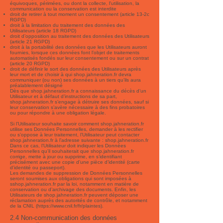
équivoques, périmées, ou dont la collecte, l'utilisation, la
communication ou la conservation est interdite
droit de retirer à tout moment un consentement (article 13-2c
RGPD)
droit à la limitation du traitement des données des
Utilisateurs (article 18 RGPD)
droit d’opposition au traitement des données des Utilisateurs
(article 21 RGPD)
droit à la portabilité des données que les Utilisateurs auront
fournies, lorsque ces données font l’objet de traitements
automatisés fondés sur leur consentement ou sur un contrat
(article 20 RGPD)
droit de définir le sort des données des Utilisateurs après
leur mort et de choisir à qui shop.jahneration.fr devra
communiquer (ou non) ses données à un tiers qu’ils aura
préalablement désigné
Dès que shop.jahneration.fr a connaissance du décès d’un
Utilisateur et à défaut d’instructions de sa part,
shop.jahneration.fr s’engage à détruire ses données, sauf si
leur conservation s’avère nécessaire à des fins probatoires
ou pour répondre à une obligation légale.
Si l’Utilisateur souhaite savoir comment shop.jahneration.fr
utilise ses Données Personnelles, demander à les rectifier
ou s’oppose à leur traitement, l’Utilisateur peut contacter
shop.jahneration.fr à l’adresse suivante : shop.jahneration.fr
Dans ce cas, l’Utilisateur doit indiquer les Données
Personnelles qu’il souhaiterait que shop.jahneration.fr
corrige, mette à jour ou supprime, en s’identifiant
précisément avec une copie d’une pièce d’identité (carte
d’identité ou passeport).
Les demandes de suppression de Données Personnelles
seront soumises aux obligations qui sont imposées à
sshop.jahneration.fr par la loi, notamment en matière de
conservation ou d’archivage des documents. Enfin, les
Utilisateurs de shop.jahneration.fr peuvent déposer une
réclamation auprès des autorités de contrôle, et notamment
de la CNIL (
https://www.cnil.fr/fr/plaintes).
2.4 Non-communication des données