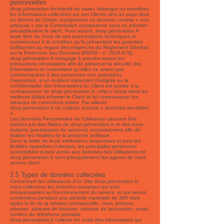
personnelles
shop.jahneration.frs’interdit de traiter, héberger ou transférer
les Informations collectées sur ses Clients vers un pays situé
en dehors de l’Union européenne ou reconnu comme « non
adéquat » par la Commission européenne sans en informer
préalablement le client. Pour autant, shop.jahneration.fr
reste libre du choix de ses sous-traitants techniques et
commerciaux à la condition qu’ils présentent les garanties
suffisantes au regard des exigences du Règlement Général
sur la Protection des Données (RGPD : n°
2016-679)
.
shop.jahneration.fr s’engage à prendre toutes les
précautions nécessaires afin de préserver la sécurité des
Informations et notamment qu’elles ne soient pas
communiquées à des personnes non autorisées.
Cependant, si un incident impactant l’intégrité ou la
confidentialité des Informations du Client est portée à la
connaissance de shop.jahneration.fr, celle-ci devra dans les
meilleurs délais informer le Client et lui communiquer les
mesures de corrections prises. Par ailleurs
shop.jahneration.fr ne collecte aucune « données sensibles
».
Les Données Personnelles de l’Utilisateur peuvent être
traitées par des filiales de shop.jahneration.fr et des sous-
traitants (prestataires de services), exclusivement afin de
réaliser les finalités de la présente politique.
Dans la limite de leurs attributions respectives et pour les
finalités rappelées ci-dessus, les principales personnes
susceptibles d’avoir accès aux données des Utilisateurs de
shop.jahneration.fr sont principalement les agents de notre
service client.
2.5 Types de données collectées
Concernant les utilisateurs d’un Site shop.jahneration.fr,
nous collectons les données suivantes qui sont
indispensables au fonctionnement du service, et qui seront
conservées pendant une période maximale de 360 mois
après la fin de la relation contractuelle : nom, prénom,
adresse, adresse de livraison, adresse de facturation, email,
numéro de téléphone portable.
shop.jahneration.fr collecte en outre des informations qui