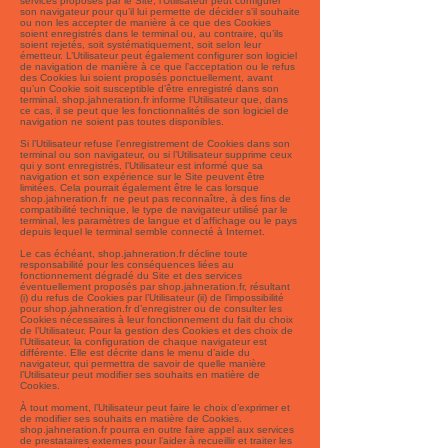
services proposés par le Site, l’Utilisateur peut configurer
son navigateur pour qu’il lui permette de décider s’il souhaite
ou non les accepter de manière à ce que des Cookies
soient enregistrés dans le terminal ou, au contraire, qu’ils
soient rejetés, soit systématiquement, soit selon leur
émetteur. L’Utilisateur peut également configurer son logiciel
de navigation de manière à ce que l’acceptation ou le refus
des Cookies lui soient proposés ponctuellement, avant
qu’un Cookie soit susceptible d’être enregistré dans son
terminal. shop.jahneration.fr informe l’Utilisateur que, dans
ce cas, il se peut que les fonctionnalités de son logiciel de
navigation ne soient pas toutes disponibles.
Si l’Utilisateur refuse l’enregistrement de Cookies dans son
terminal ou son navigateur, ou si l’Utilisateur supprime ceux
qui y sont enregistrés, l’Utilisateur est informé que sa
navigation et son expérience sur le Site peuvent être
limitées. Cela pourrait également être le cas lorsque
shop.jahneration.fr ne peut pas reconnaître, à des fins de
compatibilité technique, le type de navigateur utilisé par le
terminal, les paramètres de langue et d’affichage ou le pays
depuis lequel le terminal semble connecté à Internet.
Le cas échéant, shop.jahneration.fr décline toute
responsabilité pour les conséquences liées au
fonctionnement dégradé du Site et des services
éventuellement proposés par shop.jahneration.fr, résultant
(i) du refus de Cookies par l’Utilisateur (ii) de l’impossibilité
pour shop.jahneration.fr d’enregistrer ou de consulter les
Cookies nécessaires à leur fonctionnement du fait du choix
de l’Utilisateur. Pour la gestion des Cookies et des choix de
l’Utilisateur, la configuration de chaque navigateur est
différente. Elle est décrite dans le menu d’aide du
navigateur, qui permettra de savoir de quelle manière
l’Utilisateur peut modifier ses souhaits en matière de
Cookies.
À tout moment, l’Utilisateur peut faire le choix d’exprimer et
de modifier ses souhaits en matière de Cookies.
shop.jahneration.fr pourra en outre faire appel aux services
de prestataires externes pour l’aider à recueillir et traiter les