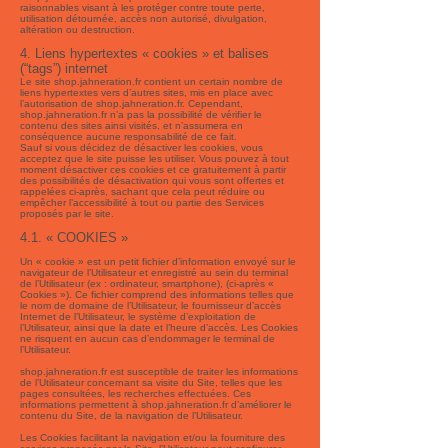
raisonnables visant à les protéger contre toute perte,
utilisation détournée, accès non autorisé, divulgation,
altération ou destruction.
4. Liens hypertextes « cookies » et balises
(“tags”) internet
Le site shop.jahneration.fr contient un certain nombre de
liens hypertextes vers d’autres sites, mis en place avec
l’autorisation de shop.jahneration.fr. Cependant,
shop.jahneration.fr n’a pas la possibilité de vérifier le
contenu des sites ainsi visités, et n’assumera en
conséquence aucune responsabilité de ce fait.
Sauf si vous décidez de désactiver les cookies, vous
acceptez que le site puisse les utiliser. Vous pouvez à tout
moment désactiver ces cookies et ce gratuitement à partir
des possibilités de désactivation qui vous sont offertes et
rappelées ci-après, sachant que cela peut réduire ou
empêcher l’accessibilité à tout ou partie des Services
proposés par le site.
4.1. « COOKIES »
Un « cookie » est un petit fichier d’information envoyé sur le
navigateur de l’Utilisateur et enregistré au sein du terminal
de l’Utilisateur (ex : ordinateur, smartphone), (ci-après «
Cookies »). Ce fichier comprend des informations telles que
le nom de domaine de l’Utilisateur, le fournisseur d’accès
Internet de l’Utilisateur, le système d’exploitation de
l’Utilisateur, ainsi que la date et l’heure d’accès. Les Cookies
ne risquent en aucun cas d’endommager le terminal de
l’Utilisateur.
shop.jahneration.fr est susceptible de traiter les informations
de l’Utilisateur concernant sa visite du Site, telles que les
pages consultées, les recherches effectuées. Ces
informations permettent à shop.jahneration.fr d’améliorer le
contenu du Site, de la navigation de l’Utilisateur.
Les Cookies facilitant la navigation et/ou la fourniture des