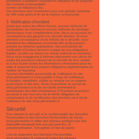
permettent d’améliorer l’expérience utilisateur et de proposer
des conseils contextualisés :
numéro de téléphone fixe.
Ces données sont conservées pour une période maximale
de 360 mois après la fin de la relation contractuelle.
3. Notification d’incident
Quels que soient les efforts fournis, aucune méthode de
transmission sur Internet et aucune méthode de stockage
électronique n'est complètement sûre. Nous ne pouvons en
conséquence pas garantir une sécurité absolue. Si nous
prenions connaissance d'une brèche de la sécurité, nous
avertirions les utilisateurs concernés afin qu'ils puissent
prendre les mesures appropriées. Nos procédures de
notification d’incident tiennent compte de nos obligations
légales, qu'elles se situent au niveau national ou européen.
Nous nous engageons à informer pleinement nos clients de
toutes les questions relevant de la sécurité de leur compte
et à leur fournir toutes les informations nécessaires pour les
aider à respecter leurs propres obligations réglementaires en
matière de reporting.
Aucune information personnelle de l'utilisateur du site
shop.jahneration.fr n'est publiée à l'insu de l'utilisateur,
échangée, transférée, cédée ou vendue sur un support
quelconque à des tiers. Seule l'hypothèse du rachat de
shop.jahneration.fr et de ses droits permettrait la
transmission des dites informations à l'éventuel acquéreur
qui serait à son tour tenu de la même obligation de
conservation et de modification des données vis à vis de
l'utilisateur du site shop.jahneration.fr.
Sécurité
Pour assurer la sécurité et la confidentialité des Données
Personnelles et des Données Personnelles de Santé,
shop.jahneration.fr utilise des réseaux protégés par des
dispositifs standards tels que par pare-feu, la
pseudonymisation, l’encryption et mot de passe.
Lors du traitement des Données Personnelles,
shop.jahneration.fr comprend toutes les mesures