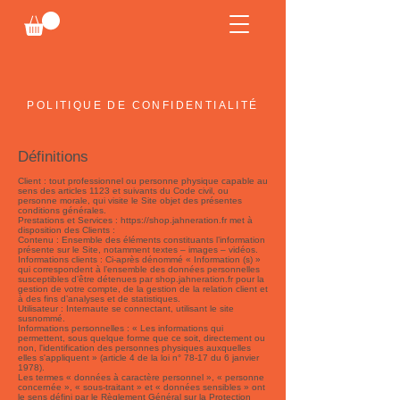
POLITIQUE DE CONFIDENTIALITÉ
Définitions
Client : tout professionnel ou personne physique capable au
sens des articles 1123 et suivants du Code civil, ou
personne morale, qui visite le Site objet des présentes
conditions générales.
Prestations et Services :
https://shop.jahneration.fr
met à
disposition des Clients :
Contenu : Ensemble des éléments constituants l’information
présente sur le Site, notamment textes – images – vidéos.
Informations clients : Ci-après dénommé « Information (s) »
qui correspondent à l’ensemble des données personnelles
susceptibles d’être détenues par shop.jahneration.fr pour la
gestion de votre compte, de la gestion de la relation client et
à des fins d’analyses et de statistiques.
Utilisateur : Internaute se connectant, utilisant le site
susnommé.
Informations personnelles : « Les informations qui
permettent, sous quelque forme que ce soit, directement ou
non, l'identification des personnes physiques auxquelles
elles s'appliquent » (article 4 de la loi n° 78-17 du 6 janvier
1978).
Les termes « données à caractère personnel », « personne
concernée », « sous-traitant » et « données sensibles » ont
le sens défini par le Règlement Général sur la Protection