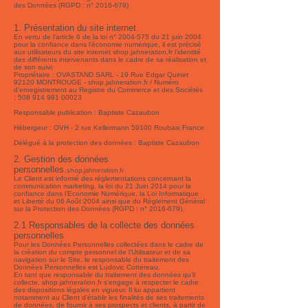
des Données (RGPD : n°
2016-679)
1. Présentation du site internet.
En vertu de l'article 6 de la loi n°
2004-575
du 21 juin 2004
pour la confiance dans l'économie numérique, il est précisé
aux utilisateurs du site internet shop.jahneration.fr l’identité
des différents intervenants dans le cadre de sa réalisation et
de son suivi:
Propriétaire : OVASTAND SARL - 19 Rue Edgar Quinet
92120 MONTROUGE - shop.jahneration.fr / Numéro
d'enregistrement au Registre du Commerce et des Sociétés
:
508 914 991 00023
Responsable publication : Baptiste Cazaubon
Hébergeur : OVH - 2 rue Kellermann 59100 Roubaix France
Délégué à la protection des données : Baptiste Cazaubon
2. Gestion des données
personnelles.
shop.jahneration.fr
Le Client est informé des réglementations concernant la
communication marketing, la loi du 21 Juin 2014 pour la
confiance dans l’Economie Numérique, la Loi Informatique
et Liberté du 06 Août 2004 ainsi que du Règlement Général
sur la Protection des Données (RGPD : n°
2016-679)
.
2.1 Responsables de la collecte des données
personnelles
Pour les Données Personnelles collectées dans le cadre de
la création du compte personnel de l’Utilisateur et de sa
navigation sur le Site, le responsable du traitement des
Données Personnelles est Ludovic Cottereau.
En tant que responsable du traitement des données qu’il
collecte, shop.jahneration.fr s’engage à respecter le cadre
des dispositions légales en vigueur. Il lui appartient
notamment au Client d’établir les finalités de ses traitements
de données, de fournir à ses prospects et clients, à partir de