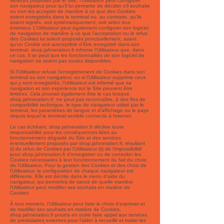
services proposés par le Site, l’Utilisateur peut configurer
son navigateur pour qu’il lui permette de décider s’il souhaite
ou non les accepter de manière à ce que des Cookies
soient enregistrés dans le terminal ou, au contraire, qu’ils
soient rejetés, soit systématiquement, soit selon leur
émetteur. L’Utilisateur peut également configurer son logiciel
de navigation de manière à ce que l’acceptation ou le refus
des Cookies lui soient proposés ponctuellement, avant
qu’un Cookie soit susceptible d’être enregistré dans son
terminal. shop.jahneration.fr informe l’Utilisateur que, dans
ce cas, il se peut que les fonctionnalités de son logiciel de
navigation ne soient pas toutes disponibles.
Si l’Utilisateur refuse l’enregistrement de Cookies dans son
terminal ou son navigateur, ou si l’Utilisateur supprime ceux
qui y sont enregistrés, l’Utilisateur est informé que sa
navigation et son expérience sur le Site peuvent être
limitées. Cela pourrait également être le cas lorsque
shop.jahneration.fr ne peut pas reconnaître, à des fins de
compatibilité technique, le type de navigateur utilisé par le
terminal, les paramètres de langue et d’affichage ou le pays
depuis lequel le terminal semble connecté à Internet.
Le cas échéant, shop.jahneration.fr décline toute
responsabilité pour les conséquences liées au
fonctionnement dégradé du Site et des services
éventuellement proposés par shop.jahneration.fr, résultant
(i) du refus de Cookies par l’Utilisateur (ii) de l’impossibilité
pour shop.jahneration.fr d’enregistrer ou de consulter les
Cookies nécessaires à leur fonctionnement du fait du choix
de l’Utilisateur. Pour la gestion des Cookies et des choix de
l’Utilisateur, la configuration de chaque navigateur est
différente. Elle est décrite dans le menu d’aide du
navigateur, qui permettra de savoir de quelle manière
l’Utilisateur peut modifier ses souhaits en matière de
Cookies.
À tout moment, l’Utilisateur peut faire le choix d’exprimer et
de modifier ses souhaits en matière de Cookies.
shop.jahneration.fr pourra en outre faire appel aux services
de prestataires externes pour l’aider à recueillir et traiter les