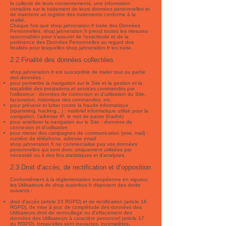
la collecte de leurs consentements, une information
complète sur le traitement de leurs données personnelles et
de maintenir un registre des traitements conforme à la
réalité.
Chaque fois que shop.jahneration.fr traite des Données
Personnelles, shop.jahneration.fr prend toutes les mesures
raisonnables pour s’assurer de l’exactitude et de la
pertinence des Données Personnelles au regard des
finalités pour lesquelles shop.jahneration.fr les traite.
2.2 Finalité des données collectées
shop.jahneration.fr est susceptible de traiter tout ou partie
des données :
pour permettre la navigation sur le Site et la gestion et la
traçabilité des prestations et services commandés par
l’utilisateur : données de connexion et d’utilisation du Site,
facturation, historique des commandes, etc.
pour prévenir et lutter contre la fraude informatique
(spamming, hacking…) : matériel informatique utilisé pour la
navigation, l’adresse IP, le mot de passe (hashé)
pour améliorer la navigation sur le Site : données de
connexion et d’utilisation
pour mener des campagnes de communication (sms, mail) :
numéro de téléphone, adresse email
shop.jahneration.fr ne commercialise pas vos données
personnelles qui sont donc uniquement utilisées par
nécessité ou à des fins statistiques et d’analyses.
2.3 Droit d’accès, de rectification et d’opposition
Conformément à la réglementation européenne en vigueur,
les Utilisateurs de shop.superbus.fr disposent des droits
suivants :
droit d'accès (article 15 RGPD) et de rectification (article 16
RGPD), de mise à jour, de complétude des données des
Utilisateurs droit de verrouillage ou d’effacement des
données des Utilisateurs à caractère personnel (article 17
du RGPD), lorsqu’elles sont inexactes, incomplètes,