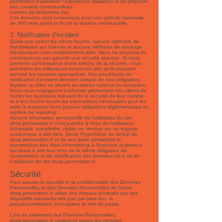
permettent d’améliorer l’expérience utilisateur et de proposer
des conseils contextualisés :
numéro de téléphone fixe.
Ces données sont conservées pour une période maximale
de 360 mois après la fin de la relation contractuelle.
3. Notification d’incident
Quels que soient les efforts fournis, aucune méthode de
transmission sur Internet et aucune méthode de stockage
électronique n'est complètement sûre. Nous ne pouvons en
conséquence pas garantir une sécurité absolue. Si nous
prenions connaissance d'une brèche de la sécurité, nous
avertirions les utilisateurs concernés afin qu'ils puissent
prendre les mesures appropriées. Nos procédures de
notification d’incident tiennent compte de nos obligations
légales, qu'elles se situent au niveau national ou européen.
Nous nous engageons à informer pleinement nos clients de
toutes les questions relevant de la sécurité de leur compte
et à leur fournir toutes les informations nécessaires pour les
aider à respecter leurs propres obligations réglementaires en
matière de reporting.
Aucune information personnelle de l'utilisateur du site
shop.jahneration.fr n'est publiée à l'insu de l'utilisateur,
échangée, transférée, cédée ou vendue sur un support
quelconque à des tiers. Seule l'hypothèse du rachat de
shop.jahneration.fr et de ses droits permettrait la
transmission des dites informations à l'éventuel acquéreur
qui serait à son tour tenu de la même obligation de
conservation et de modification des données vis à vis de
l'utilisateur du site shop.jahneration.fr.
Sécurité
Pour assurer la sécurité et la confidentialité des Données
Personnelles et des Données Personnelles de Santé,
shop.jahneration.fr utilise des réseaux protégés par des
dispositifs standards tels que par pare-feu, la
pseudonymisation, l’encryption et mot de passe.
Lors du traitement des Données Personnelles,
shop.jahneration.fr comprend toutes les mesures