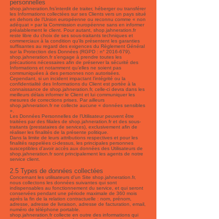
personnelles
shop.jahneration.frs’interdit de traiter, héberger ou transférer
les Informations collectées sur ses Clients vers un pays situé
en dehors de l’Union européenne ou reconnu comme « non
adéquat » par la Commission européenne sans en informer
préalablement le client. Pour autant, shop.jahneration.fr
reste libre du choix de ses sous-traitants techniques et
commerciaux à la condition qu’ils présentent les garanties
suffisantes au regard des exigences du Règlement Général
sur la Protection des Données (RGPD : n°
2016-679)
.
shop.jahneration.fr s’engage à prendre toutes les
précautions nécessaires afin de préserver la sécurité des
Informations et notamment qu’elles ne soient pas
communiquées à des personnes non autorisées.
Cependant, si un incident impactant l’intégrité ou la
confidentialité des Informations du Client est portée à la
connaissance de shop.jahneration.fr, celle-ci devra dans les
meilleurs délais informer le Client et lui communiquer les
mesures de corrections prises. Par ailleurs
shop.jahneration.fr ne collecte aucune « données sensibles
».
Les Données Personnelles de l’Utilisateur peuvent être
traitées par des filiales de shop.jahneration.fr et des sous-
traitants (prestataires de services), exclusivement afin de
réaliser les finalités de la présente politique.
Dans la limite de leurs attributions respectives et pour les
finalités rappelées ci-dessus, les principales personnes
susceptibles d’avoir accès aux données des Utilisateurs de
shop.jahneration.fr sont principalement les agents de notre
service client.
2.5 Types de données collectées
Concernant les utilisateurs d’un Site shop.jahneration.fr,
nous collectons les données suivantes qui sont
indispensables au fonctionnement du service, et qui seront
conservées pendant une période maximale de 360 mois
après la fin de la relation contractuelle : nom, prénom,
adresse, adresse de livraison, adresse de facturation, email,
numéro de téléphone portable.
shop.jahneration.fr collecte en outre des informations qui