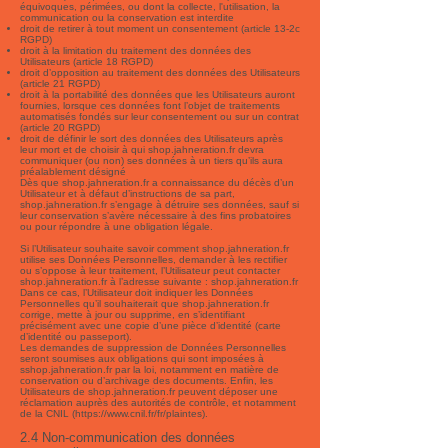
équivoques, périmées, ou dont la collecte, l'utilisation, la
communication ou la conservation est interdite
droit de retirer à tout moment un consentement (article 13-2c
RGPD)
droit à la limitation du traitement des données des
Utilisateurs (article 18 RGPD)
droit d’opposition au traitement des données des Utilisateurs
(article 21 RGPD)
droit à la portabilité des données que les Utilisateurs auront
fournies, lorsque ces données font l’objet de traitements
automatisés fondés sur leur consentement ou sur un contrat
(article 20 RGPD)
droit de définir le sort des données des Utilisateurs après
leur mort et de choisir à qui shop.jahneration.fr devra
communiquer (ou non) ses données à un tiers qu’ils aura
préalablement désigné
Dès que shop.jahneration.fr a connaissance du décès d’un
Utilisateur et à défaut d’instructions de sa part,
shop.jahneration.fr s’engage à détruire ses données, sauf si
leur conservation s’avère nécessaire à des fins probatoires
ou pour répondre à une obligation légale.
Si l’Utilisateur souhaite savoir comment shop.jahneration.fr
utilise ses Données Personnelles, demander à les rectifier
ou s’oppose à leur traitement, l’Utilisateur peut contacter
shop.jahneration.fr à l’adresse suivante : shop.jahneration.fr
Dans ce cas, l’Utilisateur doit indiquer les Données
Personnelles qu’il souhaiterait que shop.jahneration.fr
corrige, mette à jour ou supprime, en s’identifiant
précisément avec une copie d’une pièce d’identité (carte
d’identité ou passeport).
Les demandes de suppression de Données Personnelles
seront soumises aux obligations qui sont imposées à
sshop.jahneration.fr par la loi, notamment en matière de
conservation ou d’archivage des documents. Enfin, les
Utilisateurs de shop.jahneration.fr peuvent déposer une
réclamation auprès des autorités de contrôle, et notamment
de la CNIL (
https://www.cnil.fr/fr/plaintes).
2.4 Non-communication des données