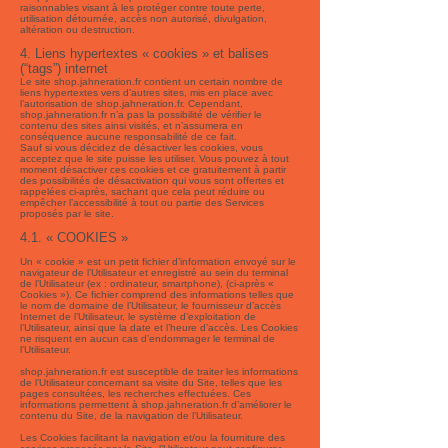
raisonnables visant à les protéger contre toute perte,
utilisation détournée, accès non autorisé, divulgation,
altération ou destruction.
4. Liens hypertextes « cookies » et balises
(“tags”) internet
Le site shop.jahneration.fr contient un certain nombre de
liens hypertextes vers d’autres sites, mis en place avec
l’autorisation de shop.jahneration.fr. Cependant,
shop.jahneration.fr n’a pas la possibilité de vérifier le
contenu des sites ainsi visités, et n’assumera en
conséquence aucune responsabilité de ce fait.
Sauf si vous décidez de désactiver les cookies, vous
acceptez que le site puisse les utiliser. Vous pouvez à tout
moment désactiver ces cookies et ce gratuitement à partir
des possibilités de désactivation qui vous sont offertes et
rappelées ci-après, sachant que cela peut réduire ou
empêcher l’accessibilité à tout ou partie des Services
proposés par le site.
4.1. « COOKIES »
Un « cookie » est un petit fichier d’information envoyé sur le
navigateur de l’Utilisateur et enregistré au sein du terminal
de l’Utilisateur (ex : ordinateur, smartphone), (ci-après «
Cookies »). Ce fichier comprend des informations telles que
le nom de domaine de l’Utilisateur, le fournisseur d’accès
Internet de l’Utilisateur, le système d’exploitation de
l’Utilisateur, ainsi que la date et l’heure d’accès. Les Cookies
ne risquent en aucun cas d’endommager le terminal de
l’Utilisateur.
shop.jahneration.fr est susceptible de traiter les informations
de l’Utilisateur concernant sa visite du Site, telles que les
pages consultées, les recherches effectuées. Ces
informations permettent à shop.jahneration.fr d’améliorer le
contenu du Site, de la navigation de l’Utilisateur.
Les Cookies facilitant la navigation et/ou la fourniture des