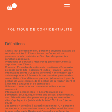
POLITIQUE DE CONFIDENTIALITÉ
Définitions
Client : tout professionnel ou personne physique capable au
sens des articles 1123 et suivants du Code civil, ou
personne morale, qui visite le Site objet des présentes
conditions générales.
Prestations et Services :
https://shop.jahneration.fr
met à
disposition des Clients :
Contenu : Ensemble des éléments constituants l’information
présente sur le Site, notamment textes – images – vidéos.
Informations clients : Ci-après dénommé « Information (s) »
qui correspondent à l’ensemble des données personnelles
susceptibles d’être détenues par shop.jahneration.fr pour la
gestion de votre compte, de la gestion de la relation client et
à des fins d’analyses et de statistiques.
Utilisateur : Internaute se connectant, utilisant le site
susnommé.
Informations personnelles : « Les informations qui
permettent, sous quelque forme que ce soit, directement ou
non, l'identification des personnes physiques auxquelles
elles s'appliquent » (article 4 de la loi n° 78-17 du 6 janvier
1978).
Les termes « données à caractère personnel », « personne
concernée », « sous-traitant » et « données sensibles » ont
le sens défini par le Règlement Général sur la Protection